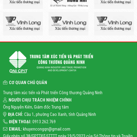
CƠ QUAN CHỦ QUẢN
Trung tâm xúc tiến và Phát triển Công thương Quảng Ninh
NGƯỜI CHỊU TRÁCH NHIỆM CHÍNH
Ông Nguyễn Kiên, Giám đốc Trung tâm
ĐỊA CHỈ:
Cầu 1, phường Cao Xanh, tỉnh Quảng Ninh
ĐIỆN THOẠI:
0913.262.769
EMAIL:
khuyencongqn@gmail.com
Giấy phép số 38/GPTTĐT-STTTT ngày 19/5/2023 của Sở Thông tin và Truyền