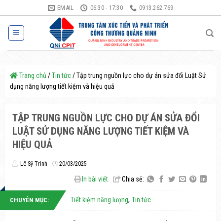
Bỏ
EMAIL
06:30 - 17:30
0913.262.769
qua
nội
dung
Trang chủ
/
Tin tức
/
Tập trung nguồn lực cho dự án sửa đổi Luật Sử
dụng năng lượng tiết kiệm và hiệu quả
TẬP TRUNG NGUỒN LỰC CHO DỰ ÁN SỬA ĐỔI
LUẬT SỬ DỤNG NĂNG LƯỢNG TIẾT KIỆM VÀ
HIỆU QUẢ
Lê Sỹ Trình
20/03/2025
In bài viết
Chia sẻ:
,
Tiết kiệm năng lượng
Tin tức
CHUYÊN MỤC: