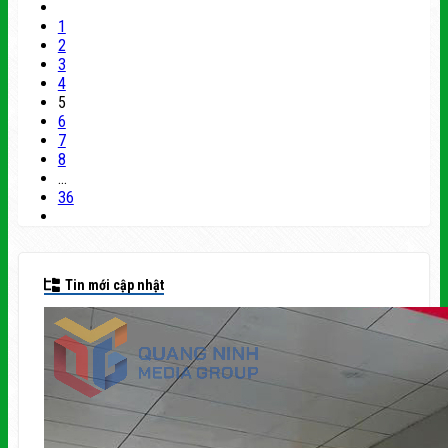
1
2
3
4
5
6
7
8
…
36
Tin mới cập nhật