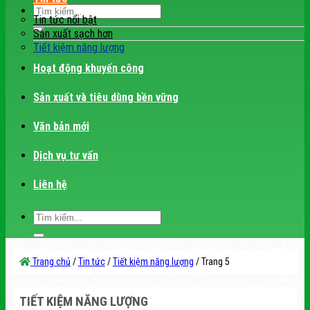
Tin tức nổi bật
Sản xuất sạch hơn
Tiết kiệm năng lượng
Hoạt động khuyến công
Sản xuất và tiêu dùng bền vững
Văn bản mới
Dịch vụ tư vấn
Liên hệ
Trang chủ
/
Tin tức
/
Tiết kiệm năng lượng
/
Trang 5
TIẾT KIỆM NĂNG LƯỢNG