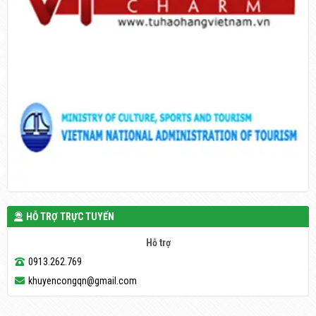
HỖ TRỢ TRỰC TUYẾN
Hỗ trợ
0913.262.769
khuyencongqn@gmail.com