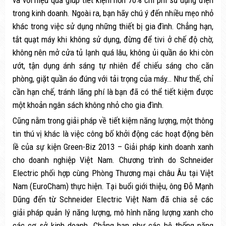
và với hiệu quả giúp tiết kiệm hơn 70% chi phí sử dụng điện
trong kinh doanh. Ngoài ra, bạn hãy chú ý đến nhiều mẹo nhỏ
khác trong việc sử dụng những thiết bị gia đình. Chẳng hạn,
tắt quạt máy khi không sử dụng, đừng để tivi ở chế độ chờ,
không nên mở cửa tủ lạnh quá lâu, không ủi quần áo khi còn
ướt, tận dụng ánh sáng tự nhiên để chiếu sáng cho căn
phòng, giặt quần áo đúng với tải trọng của máy… Như thế, chỉ
cần hạn chế, tránh lãng phí là bạn đã có thể tiết kiệm được
một khoản ngân sách không nhỏ cho gia đình.
Cũng nằm trong giải pháp về tiết kiệm năng lượng, một thông
tin thú vị khác là việc công bố khởi động các hoạt động bên
lề của sự kiện Green-Biz 2013 – Giải pháp kinh doanh xanh
cho doanh nghiệp Việt Nam. Chương trình do Schneider
Electric phối hợp cùng Phòng Thương mại châu Âu tại Việt
Nam (EuroCham) thực hiện. Tại buổi giới thiệu, ông Đỗ Mạnh
Dũng đến từ Schneider Electric Việt Nam đã chia sẻ các
giải pháp quản lý năng lượng, mô hình năng lượng xanh cho
các cơ sở kinh doanh. Chẳng hạn như các hệ thống năng