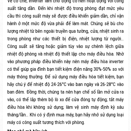
Về cơ chế, inverter làm cho động cơ nén hoạt động với công
suất tăng dần. Đến khi nhiệt độ trong phòng đạt mức yêu
cầu thì công suất máy sẽ được điều khiển giảm dần, chỉ vận
hành ở một mức độ vừa phải để làm mát. Chúng sẽ bù cho
lượng nhiệt từ bên ngoài truyền qua tường, cửa; nhiệt sinh ra
trong phòng như các thiết bị điện, nhiệt lượng từ người…
Công suất sẽ tăng hoặc giảm tùy vào sự chênh lệch giữa
nhiệt độ phòng và nhiệt độ thiết lập cho máy điều hòa. Nhờ
vào phương pháp điều khiển này nên máy điều hòa inverter
có thể giúp gia đình bạn tiết kiệm điện năng 30%-50% so với
máy thông thường. Để sử dụng máy điều hòa tiết kiệm, bạn
hãy chú ý để nhiệt độ 24-26°C vào ban ngày và 26-28°C vào
ban đêm. Đồng thời, chúng ta nên hạn chế số lần mở cửa ra
vào, có thể lắp thêm bộ lò xo để cửa đóng tự động; tắt máy
điều hòa khi không sử dụng; làm vệ sinh máy định kỳ sáu
tháng/lần… Khi có ý định mua máy, bạn hãy nhớ sử dụng loại
máy có công suất tương thích với phòng.