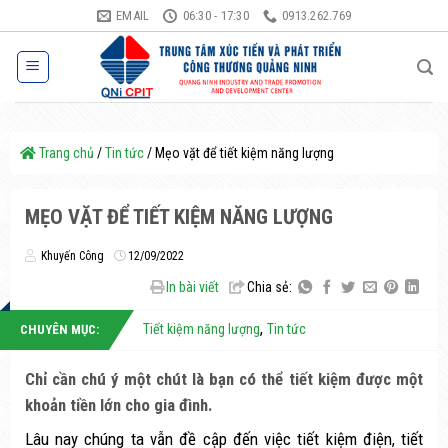
Bỏ
EMAIL
06:30 - 17:30
0913.262.769
qua
nội
dung
Trang chủ
/
Tin tức
/
Mẹo vặt để tiết kiệm năng lượng
MẸO VẶT ĐỂ TIẾT KIỆM NĂNG LƯỢNG
Khuyến Công
12/09/2022
In bài viết
Chia sẻ:
,
Tiết kiệm năng lượng
Tin tức
CHUYÊN MỤC:
Chỉ cần chú ý một chút là bạn có thể tiết kiệm được một
khoản tiền lớn cho gia đình.
Lâu nay chúng ta vẫn đề cập đến việc tiết kiệm điện, tiết